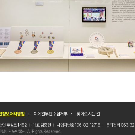
인정보처리방침
이메일무단수집거부
찾아오시는 길
면 무설로 1482
대표 김중헌
사업자번호 106-82-12718
문의전화 063-320
립태권도박물관. All Rights Reserved.