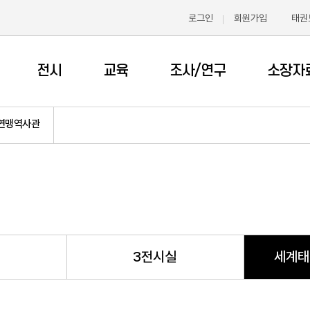
로그인
회원가입
태권
전시
교육
조사/연구
소장자
연맹역사관
3전시실
세계태