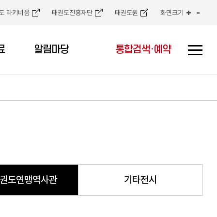
+
-
도 라키비움
태권도진흥재단
태권도원
화면크기
료
알림마당
통합검색·예약
권도연맹역사관
기타전시