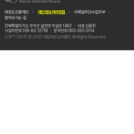
태권도진흥재단
개인정보처리방침
이메일무단수집거부
찾아오시는 길
전북특별자치도 무주군 설천면 무설로 1482
대표 김중헌
사업자번호 106-82-12718
문의전화 063-320-0114
COPYTIGHT ⓒ 2022 국립태권도박물관. All Rights Reserved.